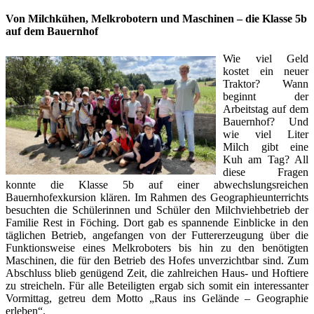
Von Milchkühen, Melkrobotern und Maschinen – die Klasse 5b
auf dem Bauernhof
Wie viel Geld
kostet ein neuer
Traktor? Wann
beginnt der
Arbeitstag auf dem
Bauernhof? Und
wie viel Liter
Milch gibt eine
Kuh am Tag? All
diese Fragen
konnte die Klasse 5b auf einer abwechslungsreichen
Bauernhofexkursion klären. Im Rahmen des Geographieunterrichts
besuchten die Schülerinnen und Schüler den Milchviehbetrieb der
Familie Rest in Föching. Dort gab es spannende Einblicke in den
täglichen Betrieb, angefangen von der Futtererzeugung über die
Funktionsweise eines Melkroboters bis hin zu den benötigten
Maschinen, die für den Betrieb des Hofes unverzichtbar sind. Zum
Abschluss blieb genügend Zeit, die zahlreichen Haus- und Hoftiere
zu streicheln. Für alle Beteiligten ergab sich somit ein interessanter
Vormittag, getreu dem Motto „Raus ins Gelände – Geographie
erleben“.