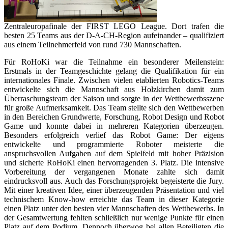
Zentraleuropafinale der FIRST LEGO League. Dort trafen die
besten 25 Teams aus der D-A-CH-Region aufeinander – qualifiziert
aus einem Teilnehmerfeld von rund 730 Mannschaften.
Für RoHoKi war die Teilnahme ein besonderer Meilenstein:
Erstmals in der Teamgeschichte gelang die Qualifikation für ein
internationales Finale. Zwischen vielen etablierten Robotics-Teams
entwickelte sich die Mannschaft aus Holzkirchen damit zum
Überraschungsteam der Saison und sorgte in der Wettbewerbsszene
für große Aufmerksamkeit. Das Team stellte sich den Wettbewerben
in den Bereichen Grundwerte, Forschung, Robot Design und Robot
Game und konnte dabei in mehreren Kategorien überzeugen.
Besonders erfolgreich verlief das Robot Game: Der eigens
entwickelte und programmierte Roboter meisterte die
anspruchsvollen Aufgaben auf dem Spielfeld mit hoher Präzision
und sicherte RoHoKi einen hervorragenden 3. Platz. Die intensive
Vorbereitung der vergangenen Monate zahlte sich damit
eindrucksvoll aus. Auch das Forschungsprojekt begeisterte die Jury.
Mit einer kreativen Idee, einer überzeugenden Präsentation und viel
technischem Know-how erreichte das Team in dieser Kategorie
einen Platz unter den besten vier Mannschaften des Wettbewerbs. In
der Gesamtwertung fehlten schließlich nur wenige Punkte für einen
Platz auf dem Podium. Dennoch überwog bei allen Beteiligten die