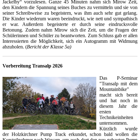
Jackelby“ vorzulesen. Ganze 45 Minuten nahm sich Mirow Zeit,
den Kindern die Spannung seines Buches zu vermitteln und sie von
seiner Schreibweise zu begeistern, was ihm auch sehr gut gelang.
Die Kinder wiederum waren beeindruckt, wie nett und sympathisch
er war. Außerdem begeisterte er durch seine eindrucksvolle
Betonung. Zudem nahm Mirow sich die Zeit, um die Fragen der
Schülerinnen und Schüler zu beantworten. Zum Schluss gab er allen
Interessierten die Möglichkeit, sich ein Autogramm mit Widmung
abzuholen. (
Bericht der Klasse 5a)
Vorbereitung Transalp 2026
Das P-Seminar
"Transalp mit dem
Mountainbike"
macht sich bereit
und hat noch in
diesem Jahr die
ersten
Technikeinheiten
unternommen.
Kürzlich wurde
der Holzkirchner Pump Track erkundet, schon bald wollen die
Kursteilnehmer nach Weyarn, um auch dort den neu gebauten Pump