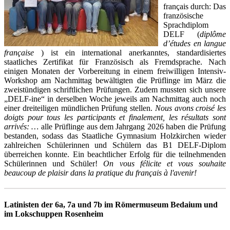
français durch: Das
französische
Sprachdiplom
DELF (
diplôme
d’études en langue
française
) ist ein international anerkanntes, standardisiertes
staatliches Zertifikat für Französisch als Fremdsprache. Nach
einigen Monaten der Vorbereitung in einem freiwilligen Intensiv-
Workshop am Nachmittag bewältigten die Prüflinge im März die
zweistündigen schriftlichen Prüfungen. Zudem mussten sich unsere
„DELF-ine“ in derselben Woche jeweils am Nachmittag auch noch
einer dreiteiligen mündlichen Prüfung stellen.
Nous avons croisé les
doigts pour tous les participants et finalement, les résultats sont
arrivés: …
alle Prüflinge aus dem Jahrgang 2026 haben die Prüfung
bestanden, sodass das Staatliche Gymnasium Holzkirchen wieder
zahlreichen Schülerinnen und Schülern das B1 DELF-Diplom
überreichen konnte. Ein beachtlicher Erfolg für die teilnehmenden
Schülerinnen und Schüler!
On vous félicite et vous souhaite
beaucoup de plaisir dans la pratique du français à l'avenir!
Latinisten der 6a, 7a und 7b im Römermuseum Bedaium und
im Lokschuppen Rosenheim