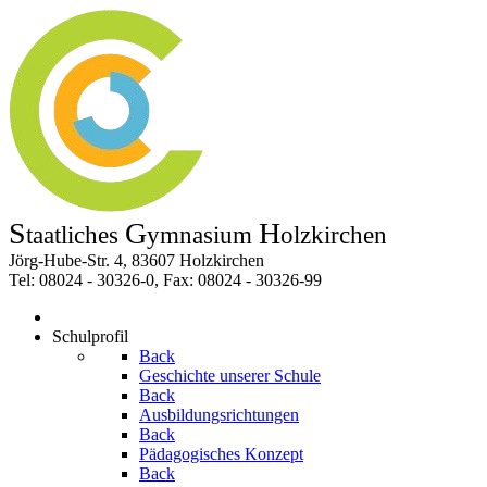
S
G
H
taatliches
ymnasium
olzkirchen
Jörg-Hube-Str. 4, 83607 Holzkirchen
Tel: 08024 - 30326-0, Fax: 08024 - 30326-99
Schulprofil
Back
Geschichte unserer Schule
Back
Ausbildungsrichtungen
Back
Pädagogisches Konzept
Back