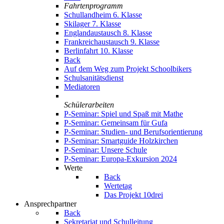
Fahrtenprogramm
Schullandheim 6. Klasse
Skilager 7. Klasse
Englandaustausch 8. Klasse
Frankreichaustausch 9. Klasse
Berlinfahrt 10. Klasse
Back
Auf dem Weg zum Projekt Schoolbikers
Schulsanitätsdienst
Mediatoren
Schülerarbeiten
P-Seminar: Spiel und Spaß mit Mathe
P-Seminar: Gemeinsam für Gufa
P-Seminar: Studien- und Berufsorientierung
P-Seminar: Smartguide Holzkirchen
P-Seminar: Unsere Schule
P-Seminar: Europa-Exkursion 2024
Werte
Back
Wertetag
Das Projekt 10drei
Ansprechpartner
Back
Sekretariat und Schulleitung