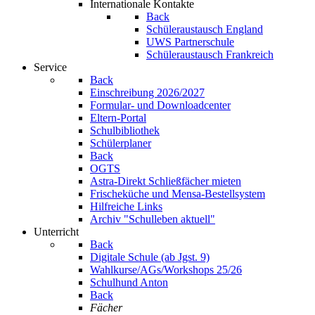
Internationale Kontakte
Back
Schüleraustausch England
UWS Partnerschule
Schüleraustausch Frankreich
Service
Back
Einschreibung 2026/2027
Formular- und Downloadcenter
Eltern-Portal
Schulbibliothek
Schülerplaner
Back
OGTS
Astra-Direkt Schließfächer mieten
Frischeküche und Mensa-Bestellsystem
Hilfreiche Links
Archiv "Schulleben aktuell"
Unterricht
Back
Digitale Schule (ab Jgst. 9)
Wahlkurse/AGs/Workshops 25/26
Schulhund Anton
Back
Fächer