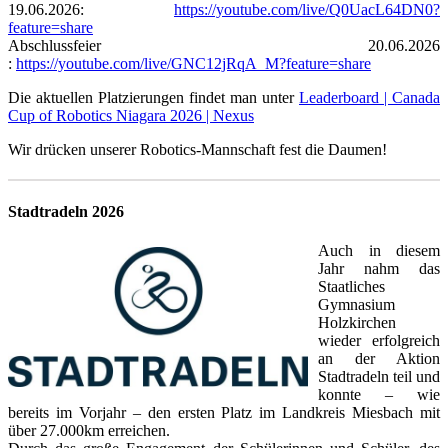
19.06.2026:
https://youtube.com/live/Q0UacL64DN0?
feature=share
Abschlussfeier 20.06.2026
:
https://youtube.com/live/GNC12jRqA_M?feature=share
Die aktuellen Platzierungen findet man unter
Leaderboard | Canada
Cup of Robotics Niagara 2026 | Nexus
Wir drücken unserer Robotics-Mannschaft fest die Daumen!
Stadtradeln 2026
Auch in diesem
Jahr nahm das
Staatliches
Gymnasium
Holzkirchen
wieder erfolgreich
an der Aktion
Stadtradeln teil und
konnte – wie
bereits im Vorjahr – den ersten Platz im Landkreis Miesbach mit
über 27.000km erreichen.