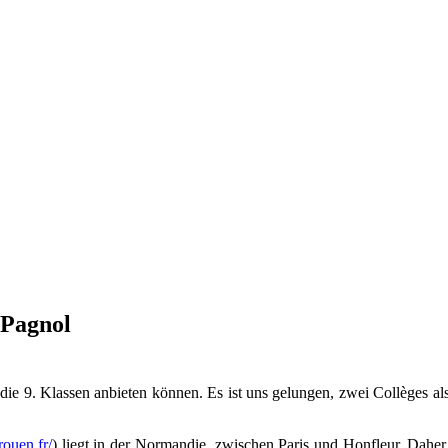
 Pagnol
 die 9. Klassen anbieten können. Es ist uns gelungen, zwei Collèges 
rouen.fr/
) liegt in der Normandie, zwischen Paris und Honfleur. Dahe