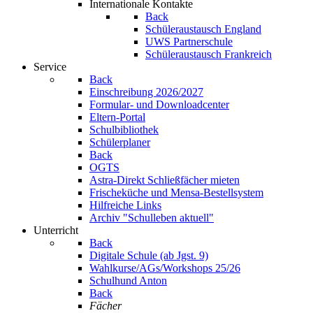
Internationale Kontakte
Back
Schüleraustausch England
UWS Partnerschule
Schüleraustausch Frankreich
Service
Back
Einschreibung 2026/2027
Formular- und Downloadcenter
Eltern-Portal
Schulbibliothek
Schülerplaner
Back
OGTS
Astra-Direkt Schließfächer mieten
Frischeküche und Mensa-Bestellsystem
Hilfreiche Links
Archiv "Schulleben aktuell"
Unterricht
Back
Digitale Schule (ab Jgst. 9)
Wahlkurse/AGs/Workshops 25/26
Schulhund Anton
Back
Fächer