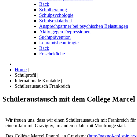
Back
Schulberatung
Schulpsychologie
Schulsozialarbeit
Ansprechpartner bei psychischen Belastungen
Aktiv gegen Depressionen
Suchtprävention
Lehramtsbeauftragte
Back
Frischeküche
Home
|
Schulprofil
|
Internationale Kontakte
|
Schüleraustausch Frankreich
Schüleraustausch mit dem Collège Marcel
Wir freuen uns, dass wir einen Schüleraustausch mit Frankreich für
einem Jahr mit Gravigny, im anderen Jahr mit Montrouge statt.
Das Collège Marcel Pagnol in Gravigny (
http://pagnol-col.spip.ac-