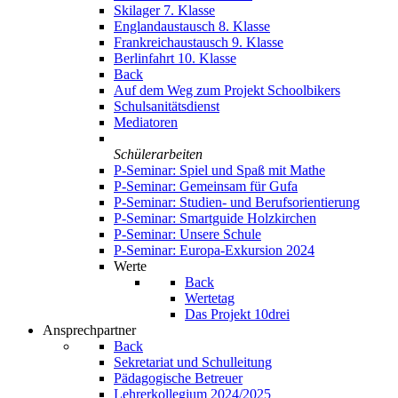
Skilager 7. Klasse
Englandaustausch 8. Klasse
Frankreichaustausch 9. Klasse
Berlinfahrt 10. Klasse
Back
Auf dem Weg zum Projekt Schoolbikers
Schulsanitätsdienst
Mediatoren
Schülerarbeiten
P-Seminar: Spiel und Spaß mit Mathe
P-Seminar: Gemeinsam für Gufa
P-Seminar: Studien- und Berufsorientierung
P-Seminar: Smartguide Holzkirchen
P-Seminar: Unsere Schule
P-Seminar: Europa-Exkursion 2024
Werte
Back
Wertetag
Das Projekt 10drei
Ansprechpartner
Back
Sekretariat und Schulleitung
Pädagogische Betreuer
Lehrerkollegium 2024/2025