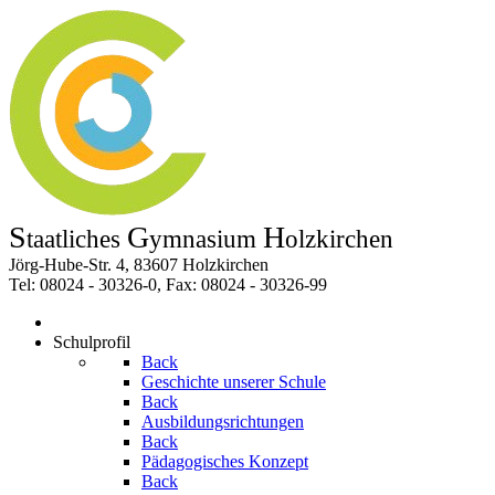
S
G
H
taatliches
ymnasium
olzkirchen
Jörg-Hube-Str. 4, 83607 Holzkirchen
Tel: 08024 - 30326-0, Fax: 08024 - 30326-99
Schulprofil
Back
Geschichte unserer Schule
Back
Ausbildungsrichtungen
Back
Pädagogisches Konzept
Back