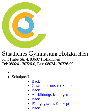
S
G
H
taatliches
ymnasium
olzkirchen
Jörg-Hube-Str. 4, 83607 Holzkirchen
Tel: 08024 - 30326-0, Fax: 08024 - 30326-99
Schulprofil
Back
Geschichte unserer Schule
Back
Ausbildungsrichtungen
Back
Pädagogisches Konzept
Back