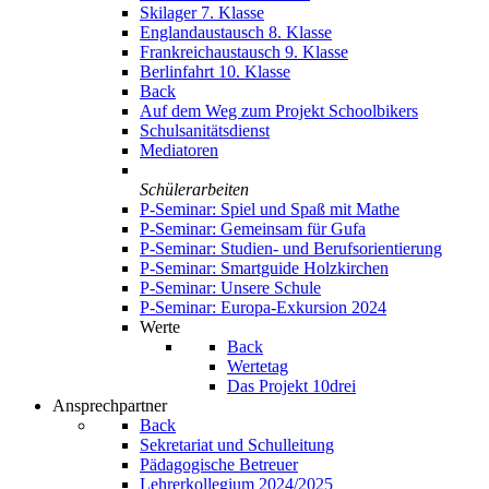
Skilager 7. Klasse
Englandaustausch 8. Klasse
Frankreichaustausch 9. Klasse
Berlinfahrt 10. Klasse
Back
Auf dem Weg zum Projekt Schoolbikers
Schulsanitätsdienst
Mediatoren
Schülerarbeiten
P-Seminar: Spiel und Spaß mit Mathe
P-Seminar: Gemeinsam für Gufa
P-Seminar: Studien- und Berufsorientierung
P-Seminar: Smartguide Holzkirchen
P-Seminar: Unsere Schule
P-Seminar: Europa-Exkursion 2024
Werte
Back
Wertetag
Das Projekt 10drei
Ansprechpartner
Back
Sekretariat und Schulleitung
Pädagogische Betreuer
Lehrerkollegium 2024/2025