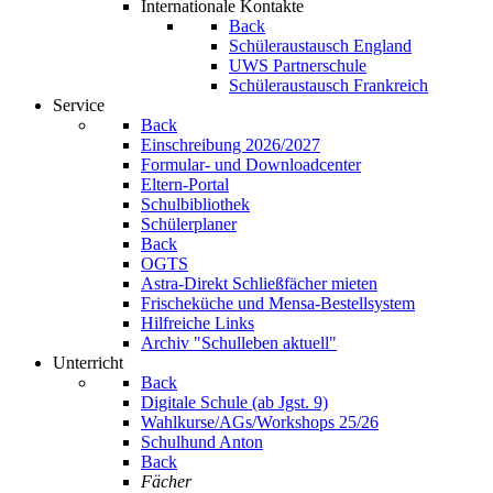
Internationale Kontakte
Back
Schüleraustausch England
UWS Partnerschule
Schüleraustausch Frankreich
Service
Back
Einschreibung 2026/2027
Formular- und Downloadcenter
Eltern-Portal
Schulbibliothek
Schülerplaner
Back
OGTS
Astra-Direkt Schließfächer mieten
Frischeküche und Mensa-Bestellsystem
Hilfreiche Links
Archiv "Schulleben aktuell"
Unterricht
Back
Digitale Schule (ab Jgst. 9)
Wahlkurse/AGs/Workshops 25/26
Schulhund Anton
Back
Fächer