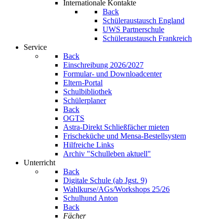
Internationale Kontakte
Back
Schüleraustausch England
UWS Partnerschule
Schüleraustausch Frankreich
Service
Back
Einschreibung 2026/2027
Formular- und Downloadcenter
Eltern-Portal
Schulbibliothek
Schülerplaner
Back
OGTS
Astra-Direkt Schließfächer mieten
Frischeküche und Mensa-Bestellsystem
Hilfreiche Links
Archiv "Schulleben aktuell"
Unterricht
Back
Digitale Schule (ab Jgst. 9)
Wahlkurse/AGs/Workshops 25/26
Schulhund Anton
Back
Fächer