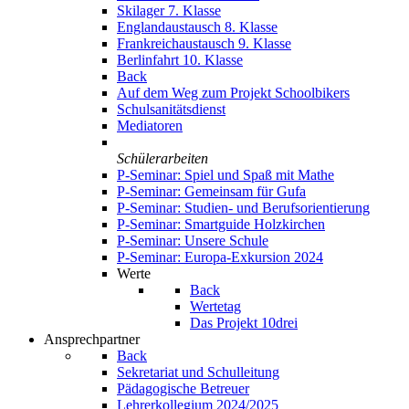
Skilager 7. Klasse
Englandaustausch 8. Klasse
Frankreichaustausch 9. Klasse
Berlinfahrt 10. Klasse
Back
Auf dem Weg zum Projekt Schoolbikers
Schulsanitätsdienst
Mediatoren
Schülerarbeiten
P-Seminar: Spiel und Spaß mit Mathe
P-Seminar: Gemeinsam für Gufa
P-Seminar: Studien- und Berufsorientierung
P-Seminar: Smartguide Holzkirchen
P-Seminar: Unsere Schule
P-Seminar: Europa-Exkursion 2024
Werte
Back
Wertetag
Das Projekt 10drei
Ansprechpartner
Back
Sekretariat und Schulleitung
Pädagogische Betreuer
Lehrerkollegium 2024/2025