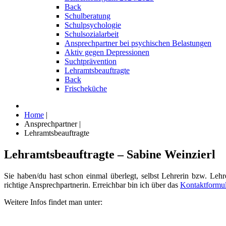
Back
Schulberatung
Schulpsychologie
Schulsozialarbeit
Ansprechpartner bei psychischen Belastungen
Aktiv gegen Depressionen
Suchtprävention
Lehramtsbeauftragte
Back
Frischeküche
Home
|
Ansprechpartner
|
Lehramtsbeauftragte
Lehramtsbeauftragte – Sabine Weinzierl
Sie haben/du hast schon einmal überlegt, selbst Lehrerin bzw. Le
richtige Ansprechpartnerin. Erreichbar bin ich über das
Kontaktformul
Weitere Infos findet man unter: