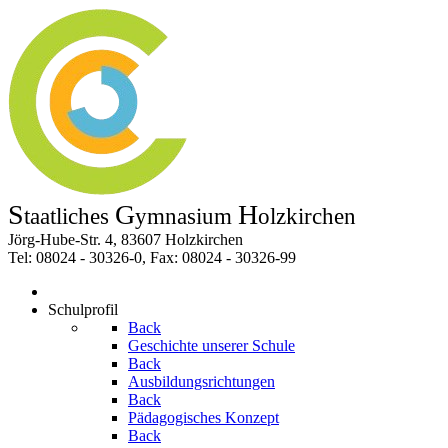
S
G
H
taatliches
ymnasium
olzkirchen
Jörg-Hube-Str. 4, 83607 Holzkirchen
Tel: 08024 - 30326-0, Fax: 08024 - 30326-99
Schulprofil
Back
Geschichte unserer Schule
Back
Ausbildungsrichtungen
Back
Pädagogisches Konzept
Back