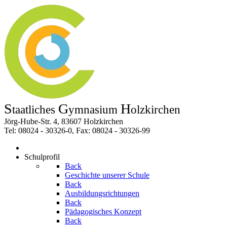
S
G
H
taatliches
ymnasium
olzkirchen
Jörg-Hube-Str. 4, 83607 Holzkirchen
Tel: 08024 - 30326-0, Fax: 08024 - 30326-99
Schulprofil
Back
Geschichte unserer Schule
Back
Ausbildungsrichtungen
Back
Pädagogisches Konzept
Back