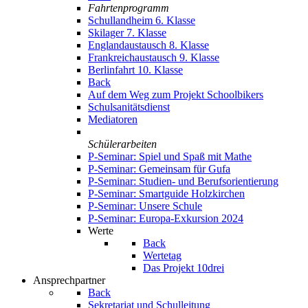
Fahrtenprogramm
Schullandheim 6. Klasse
Skilager 7. Klasse
Englandaustausch 8. Klasse
Frankreichaustausch 9. Klasse
Berlinfahrt 10. Klasse
Back
Auf dem Weg zum Projekt Schoolbikers
Schulsanitätsdienst
Mediatoren
Schülerarbeiten
P-Seminar: Spiel und Spaß mit Mathe
P-Seminar: Gemeinsam für Gufa
P-Seminar: Studien- und Berufsorientierung
P-Seminar: Smartguide Holzkirchen
P-Seminar: Unsere Schule
P-Seminar: Europa-Exkursion 2024
Werte
Back
Wertetag
Das Projekt 10drei
Ansprechpartner
Back
Sekretariat und Schulleitung