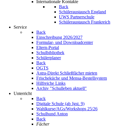
Internationale Kontakte
Back
Schüleraustausch England
UWS Partnerschule
Schüleraustausch Frankreich
Service
Back
Einschreibung 2026/2027
Formular- und Downloadcenter
Eltern-Portal
Schulbibliothek
Schülerplaner
Back
OGTS
Astra-Direkt Schließfächer mieten
Frischeküche und Mensa-Bestellsystem
Hilfreiche Links
Archiv "Schulleben aktuell"
Unterricht
Back
Digitale Schule (ab Jgst. 9)
Wahlkurse/AGs/Workshops 25/26
Schulhund Anton
Back
Fächer