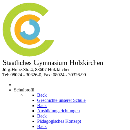
S
G
H
taatliches
ymnasium
olzkirchen
Jörg-Hube-Str. 4, 83607 Holzkirchen
Tel: 08024 - 30326-0, Fax: 08024 - 30326-99
Schulprofil
Back
Geschichte unserer Schule
Back
Ausbildungsrichtungen
Back
Pädagogisches Konzept
Back