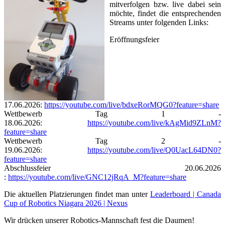
mitverfolgen bzw. live dabei sein
möchte, findet die entsprechenden
Streams unter folgenden Links:
Eröffnungsfeier
17.06.2026:
https://youtube.com/live/bdxeRorMQG0?feature=share
Wettbewerb Tag 1 -
18.06.2026:
https://youtube.com/live/kAgMid9ZLnM?
feature=share
Wettbewerb Tag 2 -
19.06.2026:
https://youtube.com/live/Q0UacL64DN0?
feature=share
Abschlussfeier 20.06.2026
:
https://youtube.com/live/GNC12jRqA_M?feature=share
Die aktuellen Platzierungen findet man unter
Leaderboard | Canada
Cup of Robotics Niagara 2026 | Nexus
Wir drücken unserer Robotics-Mannschaft fest die Daumen!