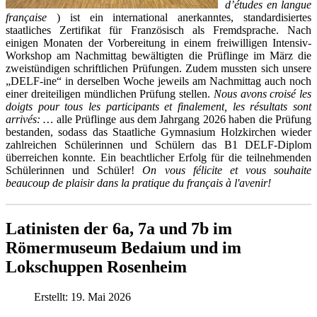
d’études en langue
française
) ist ein international anerkanntes, standardisiertes
staatliches Zertifikat für Französisch als Fremdsprache. Nach
einigen Monaten der Vorbereitung in einem freiwilligen Intensiv-
Workshop am Nachmittag bewältigten die Prüflinge im März die
zweistündigen schriftlichen Prüfungen. Zudem mussten sich unsere
„DELF-ine“ in derselben Woche jeweils am Nachmittag auch noch
einer dreiteiligen mündlichen Prüfung stellen.
Nous avons croisé les
doigts pour tous les participants et finalement, les résultats sont
arrivés: …
alle Prüflinge aus dem Jahrgang 2026 haben die Prüfung
bestanden, sodass das Staatliche Gymnasium Holzkirchen wieder
zahlreichen Schülerinnen und Schülern das B1 DELF-Diplom
überreichen konnte. Ein beachtlicher Erfolg für die teilnehmenden
Schülerinnen und Schüler!
On vous félicite et vous souhaite
beaucoup de plaisir dans la pratique du français à l'avenir!
Latinisten der 6a, 7a und 7b im
Römermuseum Bedaium und im
Lokschuppen Rosenheim
Erstellt: 19. Mai 2026