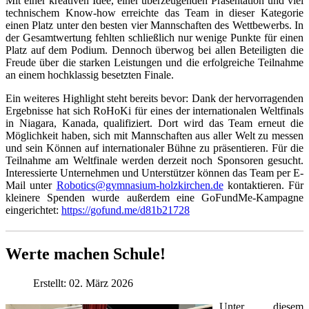
Mit einer kreativen Idee, einer überzeugenden Präsentation und viel
technischem Know-how erreichte das Team in dieser Kategorie
einen Platz unter den besten vier Mannschaften des Wettbewerbs. In
der Gesamtwertung fehlten schließlich nur wenige Punkte für einen
Platz auf dem Podium. Dennoch überwog bei allen Beteiligten die
Freude über die starken Leistungen und die erfolgreiche Teilnahme
an einem hochklassig besetzten Finale.
Ein weiteres Highlight steht bereits bevor: Dank der hervorragenden
Ergebnisse hat sich RoHoKi für eines der internationalen Weltfinals
in Niagara, Kanada, qualifiziert. Dort wird das Team erneut die
Möglichkeit haben, sich mit Mannschaften aus aller Welt zu messen
und sein Können auf internationaler Bühne zu präsentieren. Für die
Teilnahme am Weltfinale werden derzeit noch Sponsoren gesucht.
Interessierte Unternehmen und Unterstützer können das Team per E-
Mail unter
Robotics@gymnasium-holzkirchen.de
kontaktieren. Für
kleinere Spenden wurde außerdem eine GoFundMe-Kampagne
eingerichtet:
https://gofund.me/d81b21728
Werte machen Schule!
Erstellt: 02. März 2026
Unter diesem