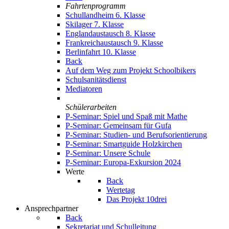
Fahrtenprogramm
Schullandheim 6. Klasse
Skilager 7. Klasse
Englandaustausch 8. Klasse
Frankreichaustausch 9. Klasse
Berlinfahrt 10. Klasse
Back
Auf dem Weg zum Projekt Schoolbikers
Schulsanitätsdienst
Mediatoren
Schülerarbeiten
P-Seminar: Spiel und Spaß mit Mathe
P-Seminar: Gemeinsam für Gufa
P-Seminar: Studien- und Berufsorientierung
P-Seminar: Smartguide Holzkirchen
P-Seminar: Unsere Schule
P-Seminar: Europa-Exkursion 2024
Werte
Back
Wertetag
Das Projekt 10drei
Ansprechpartner
Back
Sekretariat und Schulleitung