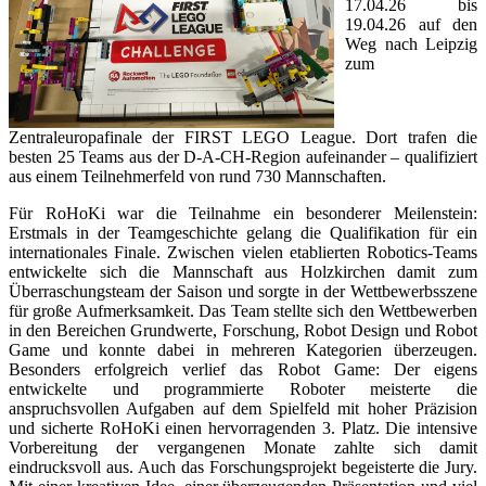
17.04.26 bis
19.04.26 auf den
Weg nach Leipzig
zum
Zentraleuropafinale der FIRST LEGO League. Dort trafen die
besten 25 Teams aus der D-A-CH-Region aufeinander – qualifiziert
aus einem Teilnehmerfeld von rund 730 Mannschaften.
Für RoHoKi war die Teilnahme ein besonderer Meilenstein:
Erstmals in der Teamgeschichte gelang die Qualifikation für ein
internationales Finale. Zwischen vielen etablierten Robotics-Teams
entwickelte sich die Mannschaft aus Holzkirchen damit zum
Überraschungsteam der Saison und sorgte in der Wettbewerbsszene
für große Aufmerksamkeit. Das Team stellte sich den Wettbewerben
in den Bereichen Grundwerte, Forschung, Robot Design und Robot
Game und konnte dabei in mehreren Kategorien überzeugen.
Besonders erfolgreich verlief das Robot Game: Der eigens
entwickelte und programmierte Roboter meisterte die
anspruchsvollen Aufgaben auf dem Spielfeld mit hoher Präzision
und sicherte RoHoKi einen hervorragenden 3. Platz. Die intensive
Vorbereitung der vergangenen Monate zahlte sich damit
eindrucksvoll aus. Auch das Forschungsprojekt begeisterte die Jury.