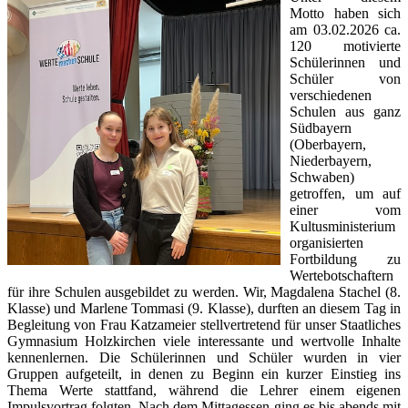
Motto haben sich
am 03.02.2026 ca.
120 motivierte
Schülerinnen und
Schüler von
verschiedenen
Schulen aus ganz
Südbayern
(Oberbayern,
Niederbayern,
Schwaben)
getroffen, um auf
einer vom
Kultusministerium
organisierten
Fortbildung zu
Wertebotschaftern
für ihre Schulen ausgebildet zu werden. Wir, Magdalena Stachel (8.
Klasse) und Marlene Tommasi (9. Klasse), durften an diesem Tag in
Begleitung von Frau Katzameier stellvertretend für unser Staatliches
Gymnasium Holzkirchen viele interessante und wertvolle Inhalte
kennenlernen. Die Schülerinnen und Schüler wurden in vier
Gruppen aufgeteilt, in denen zu Beginn ein kurzer Einstieg ins
Thema Werte stattfand, während die Lehrer einem eigenen
Impulsvortrag folgten. Nach dem Mittagessen ging es bis abends mit