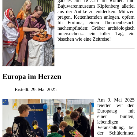
gab es am 18.7.25 im Römer- und
Bajuwarenmuseum Kipfenberg allerlei
aus der Antike zu entdecken: Münzen
prägen, Kettenhemden anlegen, opfern
für Fortuna, einen Thermenbesuch
nachempfinden; Gräber archäologisch
untersuchen... ein toller Tag, ein
bisschen wie eine Zeitreise!
Europa im Herzen
Erstellt: 29. Mai 2025
Am 9. Mai 2025
feierten wir den
Europatag mit
einer bunten,
lebendigen
Veranstaltung, bei
der Schülerinnen