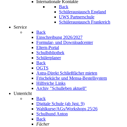
Internationale Kontakte
Back
Schüleraustausch England
UWS Partnerschule
Schüleraustausch Frankreich
Service
Back
Einschreibung 2026/2027
Formular- und Downloadcenter
Eltern-Portal
Schulbibliothek
Schülerplaner
Back
OGTS
Astra-Direkt Schließfächer mieten
Frischeküche und Mensa-Bestellsystem
Hilfreiche Links
Archiv "Schulleben aktuell"
Unterricht
Back
Digitale Schule (ab Jgst. 9)
Wahlkurse/AGs/Workshops 25/26
Schulhund Anton
Back
Fächer